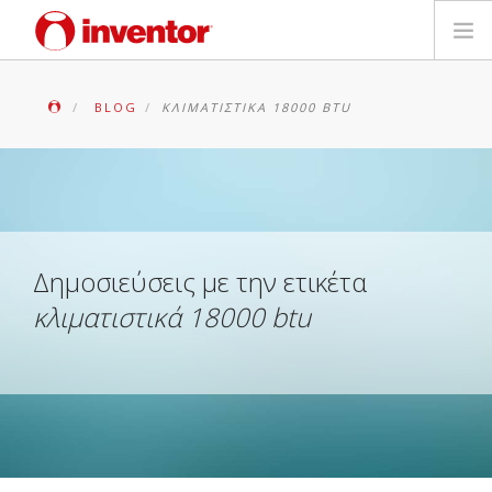
ΠΡΟΪΟΝΤΑ
BLOG
ΚΛΙΜΑΤΙΣΤΙΚΆ 18000 BTU
ΕΓΓΥΗΣΗ
ΔΗΛΩΣΗ ΒΛΑΒΗΣ
Αρχεία και Υποστήριξη
Δημοσιεύσεις με την ετικέτα
κλιματιστικά 18000 btu
Blog
Δίκτυο Καταστημάτων
Επικοινωνία