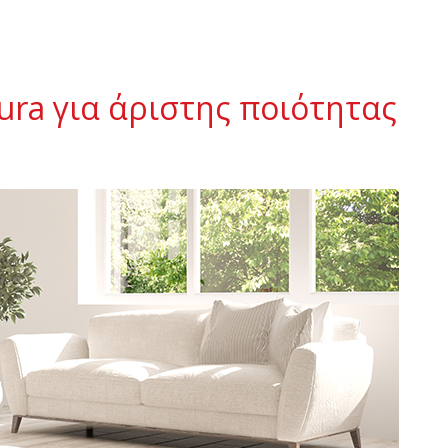
ra για άριστης ποιότητας