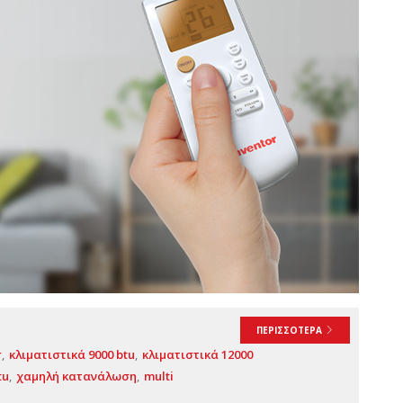
ΠΕΡΙΣΣΟΤΕΡΑ
r
κλιματιστικά 9000 btu
κλιματιστικά 12000
tu
χαμηλή κατανάλωση
multi