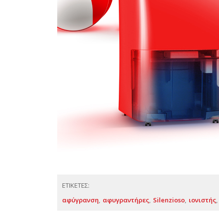
ΕΤΙΚΕΤΕΣ:
αφύγρανση
αφυγραντήρες
Silenzioso
ιονιστής