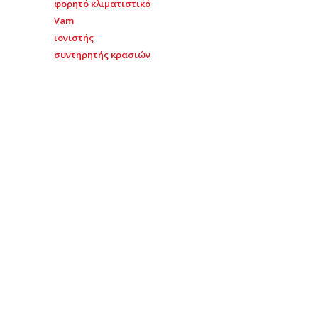
φορητό κλιματιστικό
Vam
ιονιστής
συντηρητής κρασιών