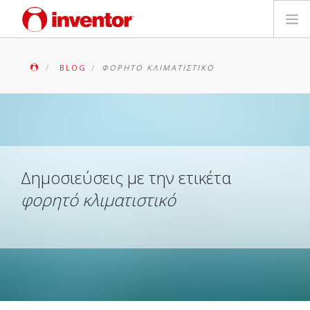
ΠΡΟΪΟΝΤΑ
BLOG
ΦΟΡΗΤΌ ΚΛΙΜΑΤΙΣΤΙΚΌ
ΕΓΓΥΗΣΗ
ΔΗΛΩΣΗ ΒΛΑΒΗΣ
Αρχεία και Υποστήριξη
Δημοσιεύσεις με την ετικέτα
φορητό κλιματιστικό
Blog
Δίκτυο Καταστημάτων
Επικοινωνία