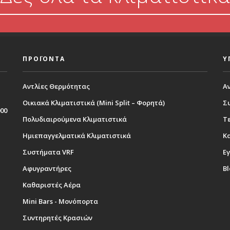
ΠΡΟΪΟΝΤΑ
Υ
Αντλίες Θερμότητας
Α
Οικιακά Κλιματιστικά (Mini Split – Φορητά)
Σ
000
Πολυδιαιρούμενα Κλιματιστικά
Τε
Ημιεπαγγελματικά Κλιματιστικά
Κ
Συστήματα VRF
Εγ
Αφυγραντήρες
B
Καθαριστές Αέρα
Mini Bars - Μονόπορτα
Συντηρητές Κρασιών