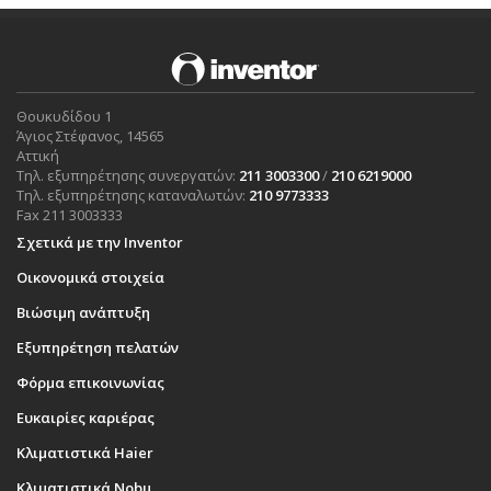
Θουκυδίδου 1
Άγιος Στέφανος, 14565
Αττική
Τηλ. εξυπηρέτησης συνεργατών:
211 3003300
/
210 6219000
Τηλ. εξυπηρέτησης καταναλωτών:
210 9773333
Fax 211 3003333
Σχετικά με την Inventor
Οικονομικά στοιχεία
Βιώσιμη ανάπτυξη
Εξυπηρέτηση πελατών
Φόρμα επικοινωνίας
Ευκαιρίες καριέρας
Κλιματιστικά Haier
Κλιματιστικά Nobu