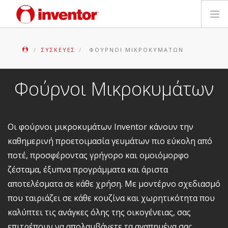
ΠΡΟΪΟΝΤΑ
ΣΥΣΚΕΥΈΣ
ΦΟΎΡΝΟΙ ΜΙΚΡΟΚΥΜΆΤΩΝ
ΕΓΓΥΗΣΗ
Φούρνοι Μικροκυμάτων
ΔΗΛΩΣΗ ΒΛΑΒΗΣ
Αρχεία και Υποστήριξη
Οι φούρνοι μικροκυμάτων Inventor κάνουν την
καθημερινή προετοιμασία γευμάτων πιο εύκολη από
Blog
ποτέ, προσφέροντας γρήγορο και ομοιόμορφο
ζέσταμα, έξυπνα προγράμματα και άριστα
Δίκτυο Καταστημάτων
αποτελέσματα σε κάθε χρήση. Με μοντέρνο σχεδιασμό
που ταιριάζει σε κάθε κουζίνα και χωρητικότητα που
Επικοινωνία
καλύπτει τις ανάγκες όλης της οικογένειας, σας
επιτρέπουν να απολαμβάνετε τα αγαπημένα σας