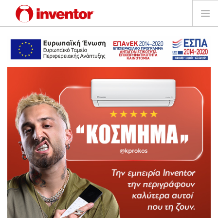
ΠΡΟΪΟΝΤΑ
ΕΓΓΥΗΣΗ
ΔΗΛΩΣΗ ΒΛΑΒΗΣ
Αρχεία και Υποστήριξη
Blog
Δίκτυο Καταστημάτων
Επικοινωνία