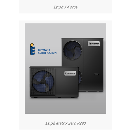
Σειρά X-Force
Σειρά Matrix Zero R290