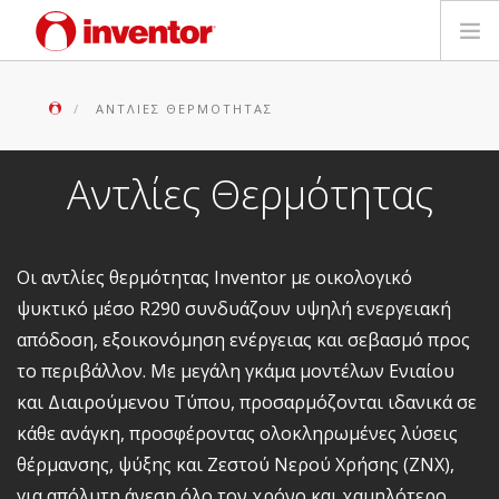
ΠΡΟΪΟΝΤΑ
ΑΝΤΛΊΕΣ ΘΕΡΜΌΤΗΤΑΣ
ΕΓΓΥΗΣΗ
Αντλίες Θερμότητας
ΔΗΛΩΣΗ ΒΛΑΒΗΣ
Αρχεία και Υποστήριξη
Οι αντλίες θερμότητας Inventor με οικολογικό
ψυκτικό μέσο R290 συνδυάζουν υψηλή ενεργειακή
Blog
απόδοση, εξοικονόμηση ενέργειας και σεβασμό προς
το περιβάλλον. Με μεγάλη γκάμα μοντέλων Ενιαίου
Δίκτυο Καταστημάτων
και Διαιρούμενου Τύπου, προσαρμόζονται ιδανικά σε
κάθε ανάγκη, προσφέροντας ολοκληρωμένες λύσεις
Επικοινωνία
θέρμανσης, ψύξης και Ζεστού Νερού Χρήσης (ΖΝΧ),
για απόλυτη άνεση όλο τον χρόνο και χαμηλότερο