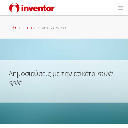
ΠΡΟΪΟΝΤΑ
BLOG
MULTI SPLIT
ΕΓΓΥΗΣΗ
ΔΗΛΩΣΗ ΒΛΑΒΗΣ
Αρχεία και Υποστήριξη
Δημοσιεύσεις με την ετικέτα
multi
split
Blog
Δίκτυο Καταστημάτων
Επικοινωνία