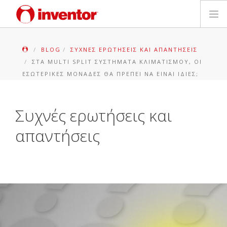
ΠΡΟΪΟΝΤΑ
BLOG
ΣΥΧΝΈΣ ΕΡΩΤΉΣΕΙΣ ΚΑΙ ΑΠΑΝΤΉΣΕΙΣ
ΣΤΑ MULTI SPLIT ΣΥΣΤΉΜΑΤΑ ΚΛΙΜΑΤΙΣΜΟΎ, ΟΙ
ΕΓΓΥΗΣΗ
ΕΣΩΤΕΡΙΚΈΣ ΜΟΝΆΔΕΣ ΘΑ ΠΡΈΠΕΙ ΝΑ ΕΊΝΑΙ ΊΔΙΕΣ;
ΔΗΛΩΣΗ ΒΛΑΒΗΣ
Συχνές ερωτήσεις και
Αρχεία και Υποστήριξη
απαντήσεις
Blog
Δίκτυο Καταστημάτων
Επικοινωνία