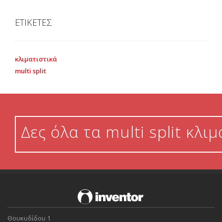
ΕΤΙΚΕΤΕΣ
κλιματιστικά
multi split
Δες όλα τα multi split κλι
Θουκυδίδου 1