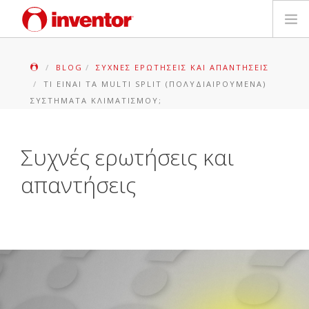
ΠΡΟΪΟΝΤΑ
BLOG
ΣΥΧΝΈΣ ΕΡΩΤΉΣΕΙΣ ΚΑΙ ΑΠΑΝΤΉΣΕΙΣ
ΤΙ ΕΊΝΑΙ ΤΑ MULTI SPLIT (ΠΟΛΥΔΙΑΙΡΟΎΜΕΝΑ)
ΕΓΓΥΗΣΗ
ΣΥΣΤΉΜΑΤΑ ΚΛΙΜΑΤΙΣΜΟΎ;
ΔΗΛΩΣΗ ΒΛΑΒΗΣ
Συχνές ερωτήσεις και
Αρχεία και Υποστήριξη
απαντήσεις
Blog
Δίκτυο Καταστημάτων
Επικοινωνία