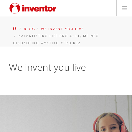
ΠΡΟΪΟΝΤΑ
BLOG
WE INVENT YOU LIVE
ΚΛΙΜΑΤΙΣΤΙΚΌ LIFE PRO Α+++, ΜΕ ΝΈΟ
ΕΓΓΥΗΣΗ
ΟΙΚΟΛΟΓΙΚΌ ΨΥΚΤΙΚΌ ΥΓΡΌ R32
ΔΗΛΩΣΗ ΒΛΑΒΗΣ
We invent you live
Αρχεία και Υποστήριξη
Blog
Δίκτυο Καταστημάτων
Επικοινωνία