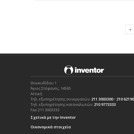
«
Θουκυδίδου 1
Άγιος Στέφανος, 14565
Αττική
Τηλ. εξυπηρέτησης συνεργατών:
211 3003300
/
210 6219
Τηλ. εξυπηρέτησης καταναλωτών:
210 9773333
Fax 211 3003333
Σχετικά με την Inventor
Οικονομικά στοιχεία