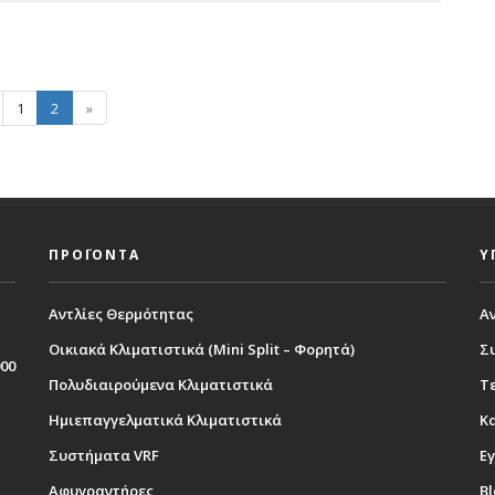
1
2
»
ΠΡΟΪΟΝΤΑ
Υ
Αντλίες Θερμότητας
Α
Οικιακά Κλιματιστικά (Mini Split – Φορητά)
Σ
000
Πολυδιαιρούμενα Κλιματιστικά
Τε
Ημιεπαγγελματικά Κλιματιστικά
Κ
Συστήματα VRF
Εγ
Αφυγραντήρες
B