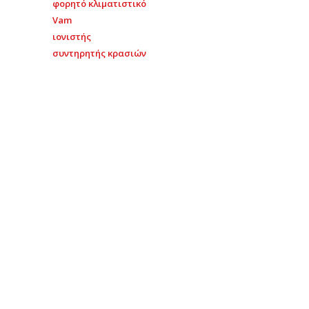
φορητό κλιματιστικό
Vam
ιονιστής
συντηρητής κρασιών