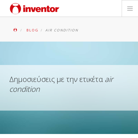
ΠΡΟΪΟΝΤΑ
BLOG
AIR CONDITION
ΕΓΓΥΗΣΗ
ΔΗΛΩΣΗ ΒΛΑΒΗΣ
Αρχεία και Υποστήριξη
Δημοσιεύσεις με την ετικέτα
air
condition
Blog
Δίκτυο Καταστημάτων
Επικοινωνία