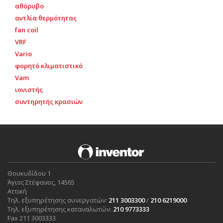
αθόρυβο
αντλία θερμότητας
fan coil
VRF
Vario
φορητό κλιματιστικό
Vam
ιονιστής
συντηρητής κρασιών
Θουκυδίδου 1
Άγιος Στέφανος, 14565
Αττική
Τηλ. εξυπηρέτησης συνεργατών:
211 3003300
/
210 6219000
Τηλ. εξυπηρέτησης καταναλωτών:
210 9773333
Fax 211 3003333