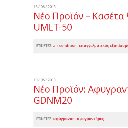
18 / 06 / 2013
Νέο Προϊόν – Κασέτα 
UMLT-50
ΕΤΙΚΕΤΕΣ:
air condition
επαγγελματικός εξοπλισμ
10 / 06 / 2013
Νέο Προϊόν: Αφυγραν
GDNM20
ΕΤΙΚΕΤΕΣ:
αφύγρανση
αφυγραντήρες