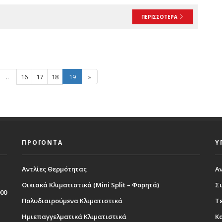
ΠΕΡΙΣΣΟΤΕΡΑ
..
16
17
18
19
»
ΠΡΟΪΟΝΤΑ
Υ
Αντλίες Θερμότητας
Α
Οικιακά Κλιματιστικά (Mini Split – Φορητά)
Σ
000
Πολυδιαιρούμενα Κλιματιστικά
Τε
Ημιεπαγγελματικά Κλιματιστικά
Κ