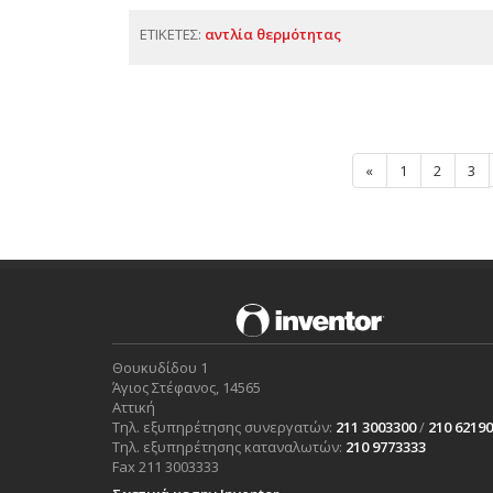
ΕΤΙΚΕΤΕΣ:
αντλία θερμότητας
«
1
2
3
Θουκυδίδου 1
Άγιος Στέφανος, 14565
Αττική
Τηλ. εξυπηρέτησης συνεργατών:
211 3003300
/
210 6219
Τηλ. εξυπηρέτησης καταναλωτών:
210 9773333
Fax 211 3003333