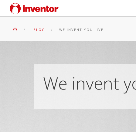
BLOG
WE INVENT YOU LIVE
We invent yo