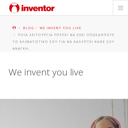
ΠΡΟΪΟΝΤΑ
BLOG
WE INVENT YOU LIVE
ΠΟΙΑ ΛΕΙΤΟΥΡΓΊΑ ΠΡΈΠΕΙ ΝΑ ΈΧΕΙ ΟΠΩΣΔΉΠΟΤΕ
ΕΓΓΥΗΣΗ
ΤΟ ΚΛΙΜΑΤΙΣΤΙΚΌ ΣΟΥ ΓΙΑ ΝΑ ΚΑΛΎΠΤΕΙ ΚΆΘΕ ΣΟΥ
ΑΝΆΓΚΗ;
ΔΗΛΩΣΗ ΒΛΑΒΗΣ
We invent you live
Αρχεία και Υποστήριξη
Blog
Δίκτυο Καταστημάτων
Επικοινωνία