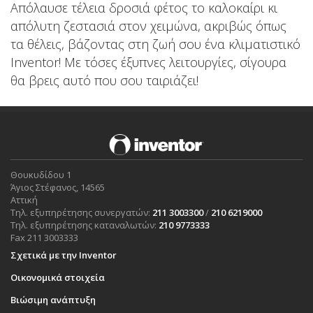
Απόλαυσε τέλεια δροσιά φέτος το καλοκαίρι κι
απόλυτη ζεστασιά στον χειμώνα, ακριβώς όπως
τα θέλεις, βάζοντας στη ζωή σου ένα κλιματιστικό
Inventor! Με τόσες έξυπνες λειτουργίες, σίγουρα
θα βρεις αυτό που σου ταιριάζει!
Θουκυδίδου 1
Άγιος Στέφανος, 14565
Αττική
Τηλ. εξυπηρέτησης συνεργατών:
211 3003300
/
210 6219000
Τηλ. εξυπηρέτησης καταναλωτών:
210 9773333
Fax 211 3003333
Σχετικά με την Inventor
Οικονομικά στοιχεία
Βιώσιμη ανάπτυξη