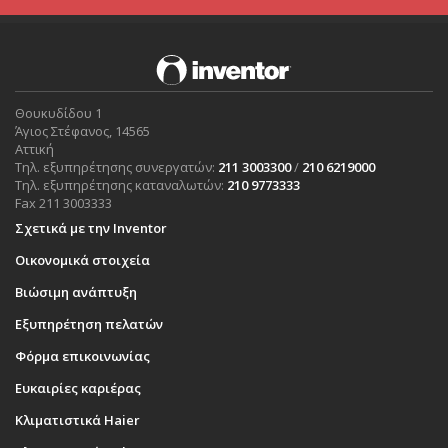
Θουκυδίδου 1
Άγιος Στέφανος, 14565
Αττική
Τηλ. εξυπηρέτησης συνεργατών:
211 3003300
/
210 6219000
Τηλ. εξυπηρέτησης καταναλωτών:
210 9773333
Fax 211 3003333
Σχετικά με την Inventor
Οικονομικά στοιχεία
Βιώσιμη ανάπτυξη
Εξυπηρέτηση πελατών
Φόρμα επικοινωνίας
Ευκαιρίες καριέρας
Κλιματιστικά Haier