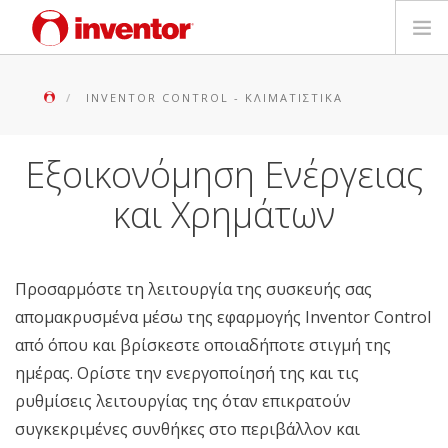
ΠΡΟΪΟΝΤΑ
INVENTOR CONTROL - ΚΛΙΜΑΤΙΣΤΙΚΆ
ΕΓΓΥΗΣΗ
Εξοικονόμηση Ενέργειας
ΔΗΛΩΣΗ ΒΛΑΒΗΣ
και Χρημάτων
Αρχεία και Υποστήριξη
Προσαρμόστε τη λειτουργία της συσκευής σας
Blog
απομακρυσμένα μέσω της εφαρμογής Inventor Control
από όπου και βρίσκεστε οποιαδήποτε στιγμή της
Δίκτυο Καταστημάτων
ημέρας. Ορίστε την ενεργοποίησή της και τις
ρυθμίσεις λειτουργίας της όταν επικρατούν
Επικοινωνία
συγκεκριμένες συνθήκες στο περιβάλλον και