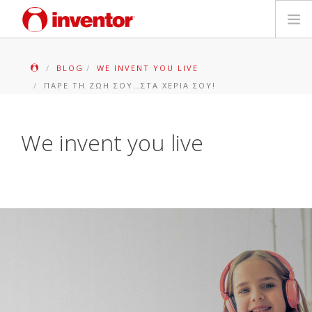
ΠΡΟΪΟΝΤΑ
BLOG
WE INVENT YOU LIVE
ΠΆΡΕ ΤΗ ΖΩΉ ΣΟΥ…ΣΤΑ ΧΈΡΙΑ ΣΟΥ!
ΕΓΓΥΗΣΗ
ΔΗΛΩΣΗ ΒΛΑΒΗΣ
We invent you live
Αρχεία και Υποστήριξη
Blog
Δίκτυο Καταστημάτων
Επικοινωνία