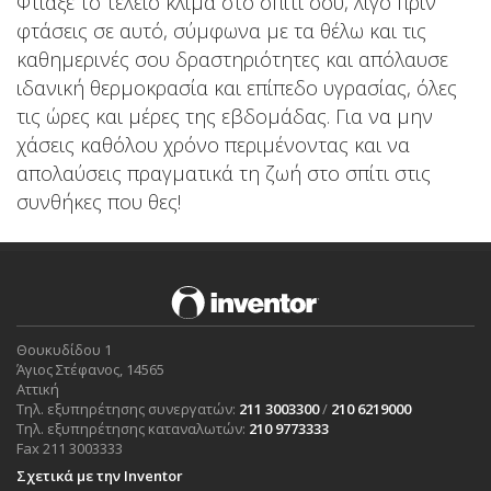
Φτιάξε το τέλειο κλίμα στο σπίτι σου, λίγο πριν
φτάσεις σε αυτό, σύμφωνα με τα θέλω και τις
καθημερινές σου δραστηριότητες και απόλαυσε
ιδανική θερμοκρασία και επίπεδο υγρασίας, όλες
τις ώρες και μέρες της εβδομάδας. Για να μην
χάσεις καθόλου χρόνο περιμένοντας και να
απολαύσεις πραγματικά τη ζωή στο σπίτι στις
συνθήκες που θες!
Θουκυδίδου 1
Άγιος Στέφανος, 14565
Αττική
Τηλ. εξυπηρέτησης συνεργατών:
211 3003300
/
210 6219000
Τηλ. εξυπηρέτησης καταναλωτών:
210 9773333
Fax 211 3003333
Σχετικά με την Inventor