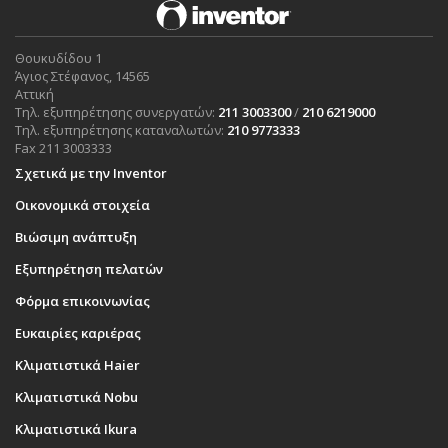
Θουκυδίδου 1
Άγιος Στέφανος, 14565
Αττική
Τηλ. εξυπηρέτησης συνεργατών:
211 3003300
/
210 6219000
Τηλ. εξυπηρέτησης καταναλωτών:
210 9773333
Fax 211 3003333
Σχετικά με την Inventor
Οικονομικά στοιχεία
Βιώσιμη ανάπτυξη
Εξυπηρέτηση πελατών
Φόρμα επικοινωνίας
Ευκαιρίες καριέρας
Κλιματιστικά Haier
Κλιματιστικά Nobu
Κλιματιστικά Ikura