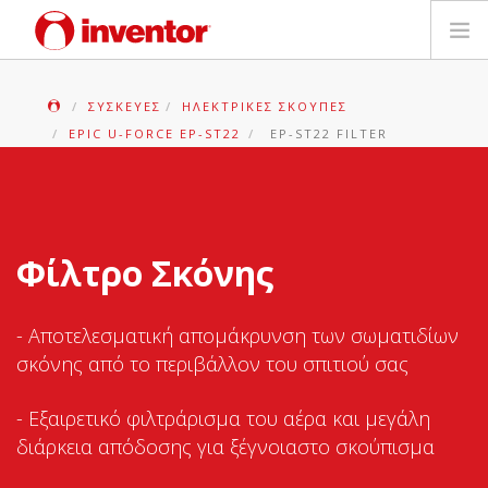
ΠΡΟΪΟΝΤΑ
ΣΥΣΚΕΥΈΣ
ΗΛΕΚΤΡΙΚΈΣ ΣΚΟΎΠΕΣ
EPIC U-FORCE EP-ST22
EP-ST22 FILTER
ΕΓΓΥΗΣΗ
ΔΗΛΩΣΗ ΒΛΑΒΗΣ
Φίλτρο Σκόνης
Αρχεία και Υποστήριξη
Blog
- Αποτελεσματική απομάκρυνση των σωματιδίων
σκόνης από το περιβάλλον του σπιτιού σας
Δίκτυο Καταστημάτων
- Εξαιρετικό φιλτράρισμα του αέρα και μεγάλη
Επικοινωνία
διάρκεια απόδοσης για ξέγνοιαστο σκούπισμα