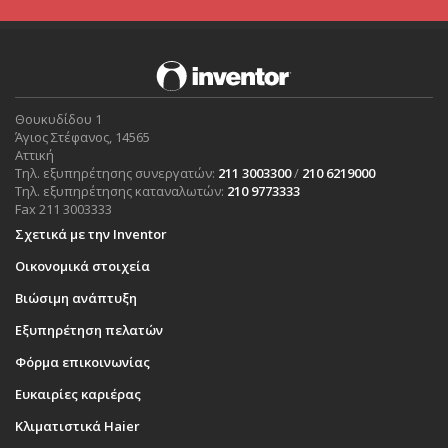
Θουκυδίδου 1
Άγιος Στέφανος, 14565
Αττική
Τηλ. εξυπηρέτησης συνεργατών:
211 3003300
/
210 6219000
Τηλ. εξυπηρέτησης καταναλωτών:
210 9773333
Fax 211 3003333
Σχετικά με την Inventor
Οικονομικά στοιχεία
Βιώσιμη ανάπτυξη
Εξυπηρέτηση πελατών
Φόρμα επικοινωνίας
Ευκαιρίες καριέρας
Κλιματιστικά Haier