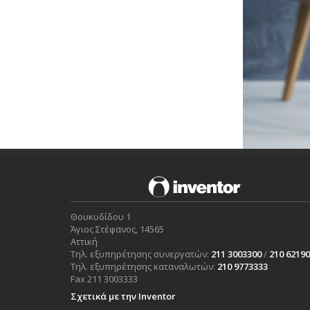
Θουκυδίδου 1
Άγιος Στέφανος, 14565
Αττική
Τηλ. εξυπηρέτησης συνεργατών:
211 3003300
/
210 6219
Τηλ. εξυπηρέτησης καταναλωτών:
210 9773333
Fax 211 3003333
Σχετικά με την Inventor