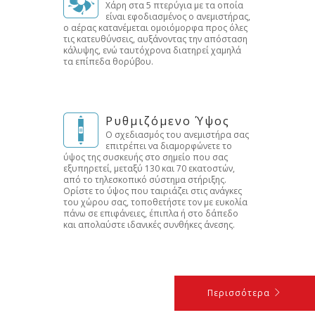
Χάρη στα 5 πτερύγια με τα οποία
είναι εφοδιασμένος ο ανεμιστήρας,
ο αέρας κατανέμεται ομοιόμορφα προς όλες
τις κατευθύνσεις, αυξάνοντας την απόσταση
κάλυψης, ενώ ταυτόχρονα διατηρεί χαμηλά
τα επίπεδα θορύβου.
Ρυθμιζόμενο Ύψος
Ο σχεδιασμός του ανεμιστήρα σας
επιτρέπει να διαμορφώνετε το
ύψος της συσκευής στο σημείο που σας
εξυπηρετεί, μεταξύ 130 και 70 εκατοστών,
από το τηλεσκοπικό σύστημα στήριξης.
Ορίστε το ύψος που ταιριάζει στις ανάγκες
του χώρου σας, τοποθετήστε τον με ευκολία
πάνω σε επιφάνειες, έπιπλα ή στο δάπεδο
και απολαύστε ιδανικές συνθήκες άνεσης.
Περισσότερα