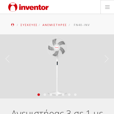
ΠΡΟΪΟΝΤΑ
ΣΥΣΚΕΥΈΣ
ΑΝΕΜΙΣΤΉΡΕΣ
FN40-INV
ΕΓΓΥΗΣΗ
ΔΗΛΩΣΗ ΒΛΑΒΗΣ
Αρχεία και Υποστήριξη
Blog
Δίκτυο Καταστημάτων
Επικοινωνία
Ανεμιστήρας 3 σε 1 με