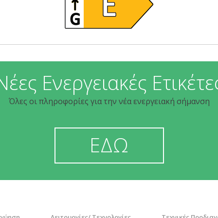
Νέες Ενεργειακές Ετικέτε
Όλες οι πληροφορίες για την νέα ενεργειακή σήμανση
ΕΔΩ
γγύηση
Λειτουργίες/ Τεχνολογίες
Τεχνικές Προδια