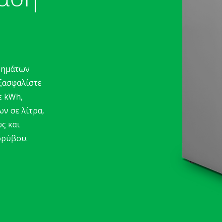
ρημάτων
Εξασφαλίστε
ε kWh,
ν σε λίτρα,
ς και
ορύβου.