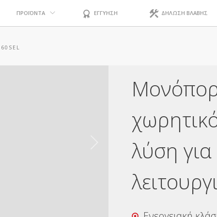
ΠΡΟΪΟΝΤΑ
ΕΓΓΥΗΣΗ
ΔΗΛΩΣΗ ΒΛΑΒΗΣ
60SEL
Μονόπορ
χωρητικό
λύση για
λειτουργ
Ενεργειακή κλάσ