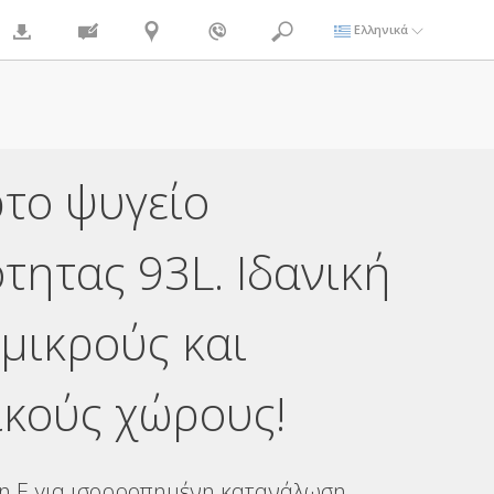
Ελληνικά
το ψυγείο
τητας 93L. Ιδανική
 μικρούς και
ικούς χώρους!
η E για ισορροπημένη κατανάλωση