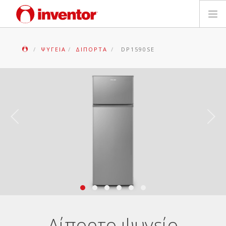
ΠΡΟΪΟΝΤΑ
ΨΥΓΕΊΑ
ΔΊΠΟΡΤΑ
DP1590SE
ΕΓΓΥΗΣΗ
ΔΗΛΩΣΗ ΒΛΑΒΗΣ
Αρχεία και Υποστήριξη
Blog
Δίκτυο Καταστημάτων
Επικοινωνία
Δίπορτο ψυγείο