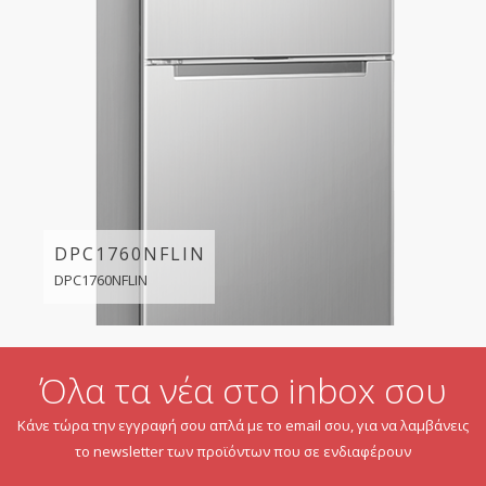
DPC1760NFLIN
DPC1760NFLIN
Όλα τα νέα στο inbox σου
Κάνε τώρα την εγγραφή σου απλά με το email σου, για να λαμβάνεις
το newsletter των προϊόντων που σε ενδιαφέρουν