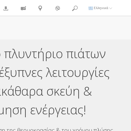
Ελληνικά
 πλυντήριο πιάτων
έξυπνες λειτουργίες
ακάθαρα σκεύη &
μηση ενέργειας!
ση της θερμοκρασίας & του χρόνου πλύσης