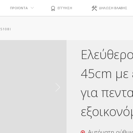
ΠΡΟΪΟΝΤΑ
ΕΓΓΥΗΣΗ
ΔΗΛΩΣΗ ΒΛΑΒΗΣ
5108I
Ελεύθερο
45cm με 
για πεντ
εξοικονό
Αυτόματη ρύθμι