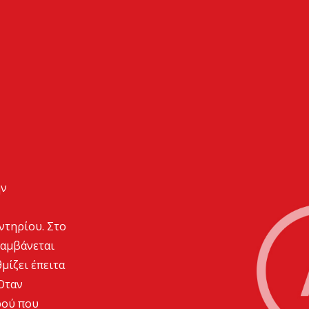
ην
ντηρίου. Στο
λαμβάνεται
μίζει έπειτα
Όταν
ρού που