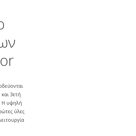
ρ
ων
or
νοδεύονται
 και 3ετή
. Η υψηλή
ρώτες ύλες
λειτουργία