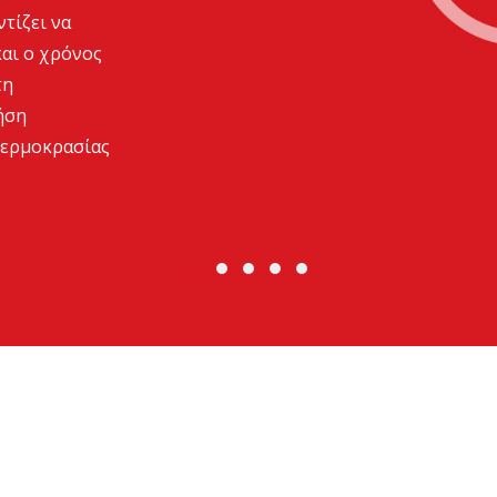
τίζει να
και ο χρόνος
τη
ήση
θερμοκρασίας