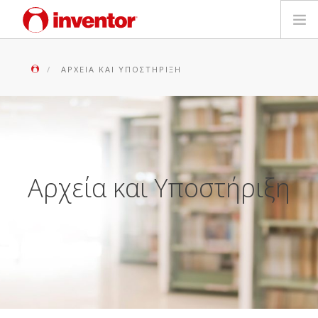
ΠΡΟΪΟΝΤΑ
ΑΡΧΕΊΑ ΚΑΙ ΥΠΟΣΤΉΡΙΞΗ
ΕΓΓΥΗΣΗ
ΔΗΛΩΣΗ ΒΛΑΒΗΣ
Αρχεία και Υποστήριξη
Αρχεία και Υποστήριξη
Blog
Δίκτυο Καταστημάτων
Επικοινωνία
Downloads