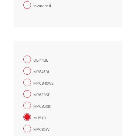
Invmate II
BC-44BE
MP845BL
MPC840WE
MP630SE
MPC850IN
MB51B
MPC85W