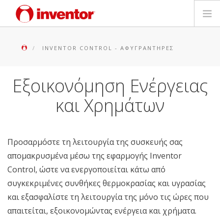
ΠΡΟΪΟΝΤΑ
INVENTOR CONTROL - ΑΦΥΓΡΑΝΤΉΡΕΣ
ΕΓΓΥΗΣΗ
Εξοικονόμηση Ενέργειας
ΔΗΛΩΣΗ ΒΛΑΒΗΣ
και Χρημάτων
Αρχεία και Υποστήριξη
Προσαρμόστε τη λειτουργία της συσκευής σας
Blog
απομακρυσμένα μέσω της εφαρμογής Inventor
Control, ώστε να ενεργοποιείται κάτω από
Δίκτυο Καταστημάτων
συγκεκριμένες συνθήκες θερμοκρασίας και υγρασίας
και εξασφαλίστε τη λειτουργία της μόνο τις ώρες που
Επικοινωνία
απαιτείται, εξοικονομώντας ενέργεια και χρήματα.