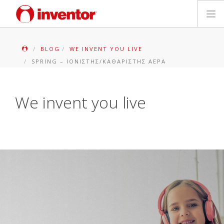
ΠΡΟΪΟΝΤΑ
BLOG
WE INVENT YOU LIVE
SPRING – ΙΟΝΙΣΤΉΣ/ΚΑΘΑΡΙΣΤΉΣ ΑΈΡΑ
ΕΓΓΥΗΣΗ
ΔΗΛΩΣΗ ΒΛΑΒΗΣ
We invent you live
Αρχεία και Υποστήριξη
Blog
Δίκτυο Καταστημάτων
Επικοινωνία