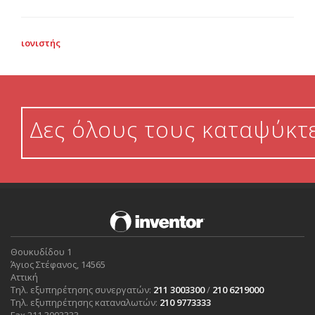
ιονιστής
Δες όλους τους καταψύκτ
Θουκυδίδου 1
Άγιος Στέφανος, 14565
Αττική
Τηλ. εξυπηρέτησης συνεργατών:
211 3003300
/
210 6219000
Τηλ. εξυπηρέτησης καταναλωτών:
210 9773333