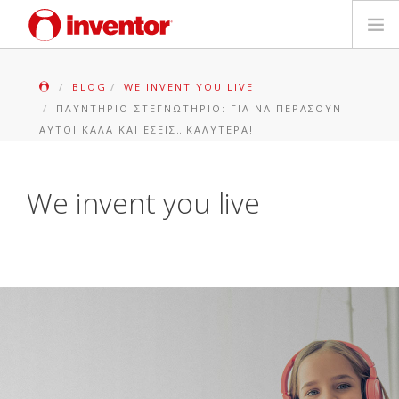
ΠΡΟΪΟΝΤΑ
BLOG
WE INVENT YOU LIVE
ΠΛΥΝΤΉΡΙΟ-ΣΤΕΓΝΩΤΉΡΙΟ: ΓΙΑ ΝΑ ΠΕΡΆΣΟΥΝ
ΕΓΓΥΗΣΗ
ΑΥΤΟΊ ΚΑΛΆ ΚΑΙ ΕΣΕΊΣ…ΚΑΛΎΤΕΡΑ!
ΔΗΛΩΣΗ ΒΛΑΒΗΣ
We invent you live
Αρχεία και Υποστήριξη
Blog
Δίκτυο Καταστημάτων
Επικοινωνία