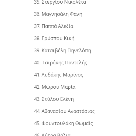
Στεργίου Νικολέτα
Μαγνησάλη Φανή
Παππά Αλεξία
Γρύσπου Κική
Κατσιβέλη Πηνελόπη
Τσιράκης Παντελής
Λυδάκης Μαρίνος
Μώρου Μαρία
Στύλου Ελένη
Αθανασίου Αναστάσιος
Φουντουλάκη Θωμαΐς
Λύτρα Βάλια