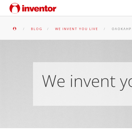
BLOG
WE INVENT YOU LIVE
ΟΛΟΚΛΗΡΏ
We invent yo