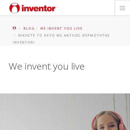
ΠΡΟΪΟΝΤΑ
BLOG
WE INVENT YOU LIVE
ΝΙΚΉΣΤΕ ΤΟ ΚΡΎΟ ΜΕ ΑΝΤΛΊΕΣ ΘΕΡΜΌΤΗΤΑΣ
ΕΓΓΥΗΣΗ
INVENTOR!
ΔΗΛΩΣΗ ΒΛΑΒΗΣ
We invent you live
Αρχεία και Υποστήριξη
Blog
Δίκτυο Καταστημάτων
Επικοινωνία