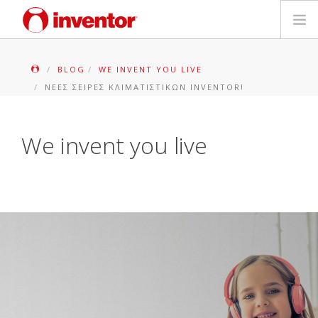
ΠΡΟΪΟΝΤΑ
BLOG
WE INVENT YOU LIVE
ΝΈΕΣ ΣΕΙΡΈΣ ΚΛΙΜΑΤΙΣΤΙΚΏΝ INVENTOR!
ΕΓΓΥΗΣΗ
ΔΗΛΩΣΗ ΒΛΑΒΗΣ
We invent you live
Αρχεία και Υποστήριξη
Blog
Δίκτυο Καταστημάτων
Επικοινωνία