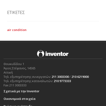
ΕΤΙΚΕΤΕΣ
air condition
Θουκυδίδου 1
Άγιος Στέφανος, 14565
Αττική
Τηλ. εξυπηρέτησης συνεργατών:
211 3003300
/
210 6219000
Τηλ. εξυπηρέτησης καταναλωτών:
210 9773333
Fax 211 3003333
Σχετικά με την Inventor
Οικονομικά στοιχεία