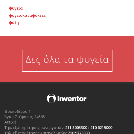
ψυγεία
ψυγειοκαταψύκτες
ψύξη
Δες όλα τα ψυγεία
Θουκυδίδου 1
Άγιος Στέφανος, 14565
Αττική
Τηλ. εξυπηρέτησης συνεργατών:
211 3003300
/
210 6219000
Τηλ. εξυπηρέτησης καταναλωτών:
210 9773333