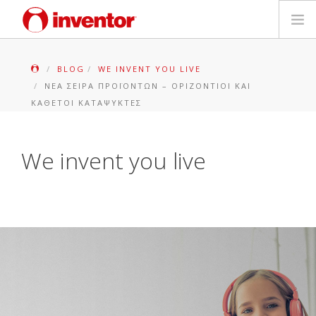
ΠΡΟΪΟΝΤΑ
BLOG
WE INVENT YOU LIVE
NΈΑ ΣΕΙΡΆ ΠΡΟΪΌΝΤΩΝ – ΟΡΙΖΌΝΤΙΟΙ ΚΑΙ
ΕΓΓΥΗΣΗ
ΚΆΘΕΤΟΙ ΚΑΤΑΨΎΚΤΕΣ
ΔΗΛΩΣΗ ΒΛΑΒΗΣ
We invent you live
Αρχεία και Υποστήριξη
Blog
Δίκτυο Καταστημάτων
Επικοινωνία