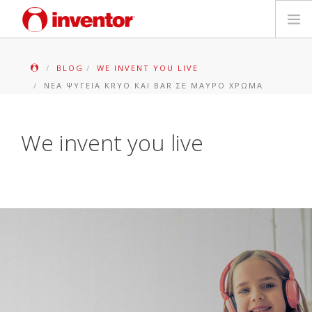
ΠΡΟΪΟΝΤΑ
BLOG
WE INVENT YOU LIVE
ΝΈΑ ΨΥΓΕΊΑ KRYO ΚΑΙ BAR ΣΕ ΜΑΎΡΟ ΧΡΏΜΑ
ΕΓΓΥΗΣΗ
ΔΗΛΩΣΗ ΒΛΑΒΗΣ
We invent you live
Αρχεία και Υποστήριξη
Blog
Δίκτυο Καταστημάτων
Επικοινωνία