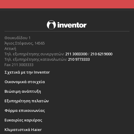
Θουκυδίδου 1
Άγιος Στέφανος, 14565
Αττική
Τηλ. εξυπηρέτησης συνεργατών:
211 3003300
/
210 6219000
Τηλ. εξυπηρέτησης καταναλωτών:
210 9773333
Fax 211 3003333
Σχετικά με την Inventor
Οικονομικά στοιχεία
Βιώσιμη ανάπτυξη
Εξυπηρέτηση πελατών
Φόρμα επικοινωνίας
Ευκαιρίες καριέρας
Κλιματιστικά Haier