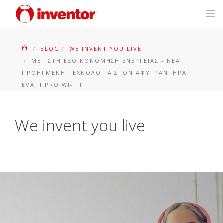
ΠΡΟΪΟΝΤΑ
BLOG
WE INVENT YOU LIVE
ΜΈΓΙΣΤΗ ΕΞΟΙΚΟΝΌΜΗΣΗ ΕΝΈΡΓΕΙΑΣ - ΝΈΑ
ΕΓΓΥΗΣΗ
ΠΡΟΗΓΜΈΝΗ ΤΕΧΝΟΛΟΓΊΑ ΣΤΟΝ ΑΦΥΓΡΑΝΤΉΡΑ
EVA II PRO WI-FI!
ΔΗΛΩΣΗ ΒΛΑΒΗΣ
We invent you live
Αρχεία και Υποστήριξη
Blog
Δίκτυο Καταστημάτων
Επικοινωνία