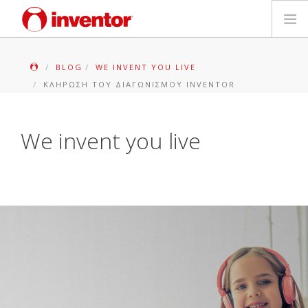
ΠΡΟΪΟΝΤΑ
BLOG
WE INVENT YOU LIVE
ΚΛΉΡΩΣΗ ΤΟΥ ΔΙΑΓΩΝΙΣΜΟΎ INVENTOR
ΕΓΓΥΗΣΗ
ΔΗΛΩΣΗ ΒΛΑΒΗΣ
We invent you live
Αρχεία και Υποστήριξη
Blog
Δίκτυο Καταστημάτων
Επικοινωνία