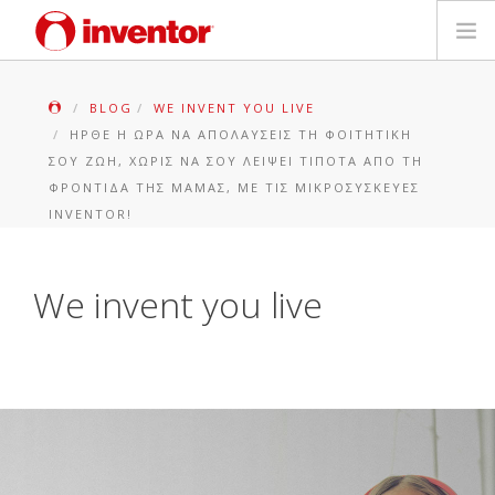
ΠΡΟΪΟΝΤΑ
BLOG
WE INVENT YOU LIVE
ΉΡΘΕ Η ΏΡΑ ΝΑ ΑΠΟΛΑΎΣΕΙΣ ΤΗ ΦΟΙΤΗΤΙΚΉ
ΕΓΓΥΗΣΗ
ΣΟΥ ΖΩΉ, ΧΩΡΊΣ ΝΑ ΣΟΥ ΛΕΊΨΕΙ ΤΊΠΟΤΑ ΑΠΌ ΤΗ
ΦΡΟΝΤΊΔΑ ΤΗΣ ΜΑΜΆΣ, ΜΕ ΤΙΣ ΜΙΚΡΟΣΥΣΚΕΥΈΣ
ΔΗΛΩΣΗ ΒΛΑΒΗΣ
INVENTOR!
Αρχεία και Υποστήριξη
We invent you live
Blog
Δίκτυο Καταστημάτων
Επικοινωνία