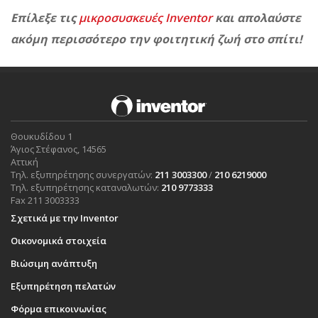
Επίλεξε τις
μικροσυσκευές Inventor
και απολαύστε
ακόμη περισσότερο την φοιτητική ζωή στο σπίτι!
Θουκυδίδου 1
Άγιος Στέφανος, 14565
Αττική
Τηλ. εξυπηρέτησης συνεργατών:
211 3003300
/
210 6219000
Τηλ. εξυπηρέτησης καταναλωτών:
210 9773333
Fax 211 3003333
Σχετικά με την Inventor
Οικονομικά στοιχεία
Βιώσιμη ανάπτυξη
Εξυπηρέτηση πελατών
Φόρμα επικοινωνίας