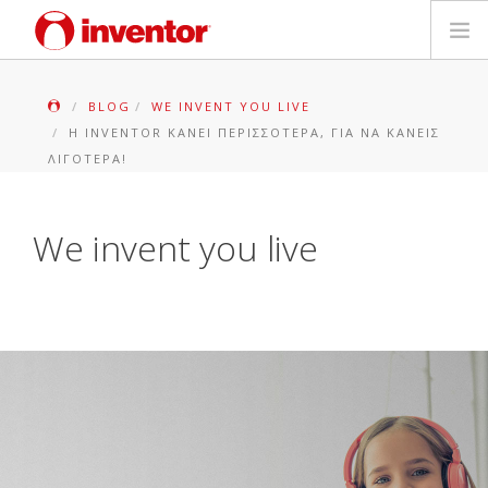
ΠΡΟΪΟΝΤΑ
BLOG
WE INVENT YOU LIVE
Η INVENTOR ΚΆΝΕΙ ΠΕΡΙΣΣΌΤΕΡΑ, ΓΙΑ ΝΑ ΚΆΝΕΙΣ
ΕΓΓΥΗΣΗ
ΛΙΓΌΤΕΡΑ!
ΔΗΛΩΣΗ ΒΛΑΒΗΣ
We invent you live
Αρχεία και Υποστήριξη
Blog
Δίκτυο Καταστημάτων
Επικοινωνία