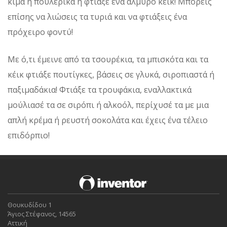
κιμά ή πουλερικά ή φτιάξε ένα αλμυρό κέικ! Μπορείς
επίσης να λιώσεις τα τυριά και να φτιάξεις ένα
πρόχειρο φοντύ!
Με ό,τι έμεινε από τα τσουρέκια, τα μπισκότα και τα
κέικ φτιάξε πουτίγκες, βάσεις σε γλυκά, σιροπιαστά ή
παξιμαδάκια! Φτιάξε τα τρουφάκια, εναλλακτικά
μούλιασέ τα σε σιρόπι ή αλκοόλ, περίχυσέ τα με μια
απλή κρέμα ή ρευστή σοκολάτα και έχεις ένα τέλειο
επιδόρπιο!
Θουκυδίδου 1
Άγιος Στέφανος, 14565
Αττική