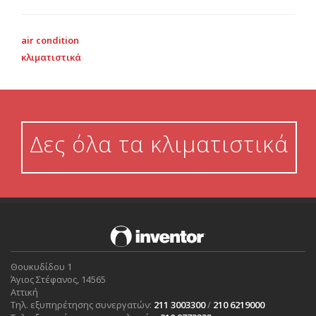
air condition
κλιματιστικά
Δες όλα τα κλιματιστικά
Θουκυδίδου 1
Άγιος Στέφανος, 14565
Αττική
Τηλ. εξυπηρέτησης συνεργατών:
211 3003300
/
210 6219000