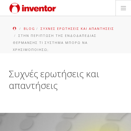
ΠΡΟΪΟΝΤΑ
BLOG
ΣΥΧΝΈΣ ΕΡΩΤΉΣΕΙΣ ΚΑΙ ΑΠΑΝΤΉΣΕΙΣ
ΣΤΗΝ ΠΕΡΊΠΤΩΣΗ ΤΗΣ ΕΝΔΟΔΑΠΈΔΙΑΣ
ΕΓΓΥΗΣΗ
ΘΈΡΜΑΝΣΗΣ ΤΙ ΣΎΣΤΗΜΑ ΜΠΟΡΏ ΝΑ
ΧΡΗΣΙΜΟΠΟΙΉΣΩ;
ΔΗΛΩΣΗ ΒΛΑΒΗΣ
Συχνές ερωτήσεις και
Αρχεία και Υποστήριξη
απαντήσεις
Blog
Δίκτυο Καταστημάτων
Επικοινωνία