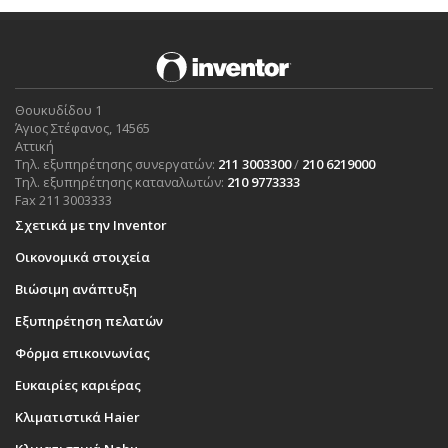
Θουκυδίδου 1
Άγιος Στέφανος, 14565
Αττική
Τηλ. εξυπηρέτησης συνεργατών:
211 3003300
/
210 6219000
Τηλ. εξυπηρέτησης καταναλωτών:
210 9773333
Fax 211 3003333
Σχετικά με την Inventor
Οικονομικά στοιχεία
Βιώσιμη ανάπτυξη
Εξυπηρέτηση πελατών
Φόρμα επικοινωνίας
Ευκαιρίες καριέρας
Κλιματιστικά Haier