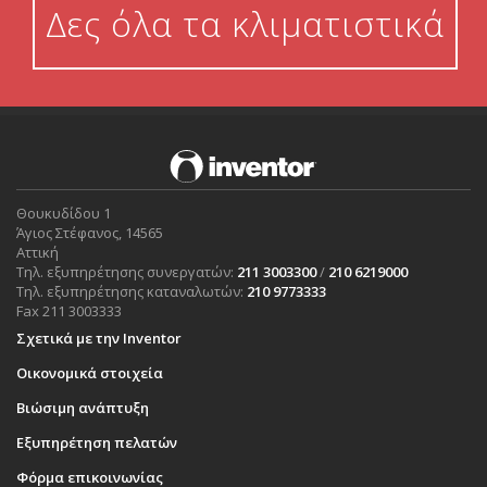
Δες όλα τα κλιματιστικά
Θουκυδίδου 1
Άγιος Στέφανος, 14565
Αττική
Τηλ. εξυπηρέτησης συνεργατών:
211 3003300
/
210 6219000
Τηλ. εξυπηρέτησης καταναλωτών:
210 9773333
Fax 211 3003333
Σχετικά με την Inventor
Οικονομικά στοιχεία
Βιώσιμη ανάπτυξη
Εξυπηρέτηση πελατών
Φόρμα επικοινωνίας