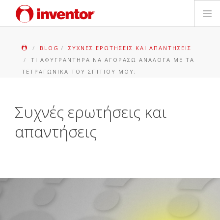
ΠΡΟΪΟΝΤΑ
BLOG
ΣΥΧΝΈΣ ΕΡΩΤΉΣΕΙΣ ΚΑΙ ΑΠΑΝΤΉΣΕΙΣ
ΤΙ ΑΦΥΓΡΑΝΤΉΡΑ ΝΑ ΑΓΟΡΆΣΩ ΑΝΆΛΟΓΑ ΜΕ ΤΑ
ΕΓΓΥΗΣΗ
ΤΕΤΡΑΓΩΝΙΚΆ ΤΟΥ ΣΠΙΤΙΟΎ ΜΟΥ;
ΔΗΛΩΣΗ ΒΛΑΒΗΣ
Συχνές ερωτήσεις και
Αρχεία και Υποστήριξη
απαντήσεις
Blog
Δίκτυο Καταστημάτων
Επικοινωνία