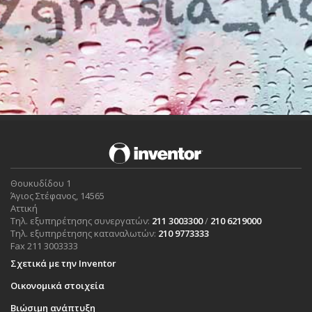
Θουκυδίδου 1
Άγιος Στέφανος, 14565
Αττική
Τηλ. εξυπηρέτησης συνεργατών:
211 3003300
/
210 6219000
Τηλ. εξυπηρέτησης καταναλωτών:
210 9773333
Fax 211 3003333
Σχετικά με την Inventor
Οικονομικά στοιχεία
Βιώσιμη ανάπτυξη