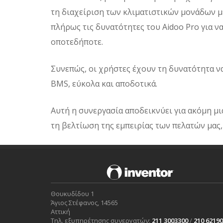
τη διαχείριση των κλιματιστικών μονάδων μ
πλήρως τις δυνατότητες του Aidoo Pro για ν
οποτεδήποτε.
Συνεπώς, οι χρήστες έχουν τη δυνατότητα 
BMS, εύκολα και αποδοτικά.
Αυτή η συνεργασία αποδεικνύει για ακόμη μ
τη βελτίωση της εμπειρίας των πελατών μας
Θουκυδίδου 1
Άγιος Στέφανος, 14565
Αττική
Τηλ. εξυπηρέτησης συνεργατών:
211 3003300
/
210 6219