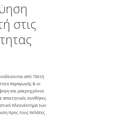
γύηση
ή στις
ότητας
υνοδεύονται από 10ετή
τητα παραγωγής & οι
άψογη και μακροχρόνια
ε απαιτητικές συνθήκες.
ιστικό πλεονέκτημα των
ευση προς τους πελάτες