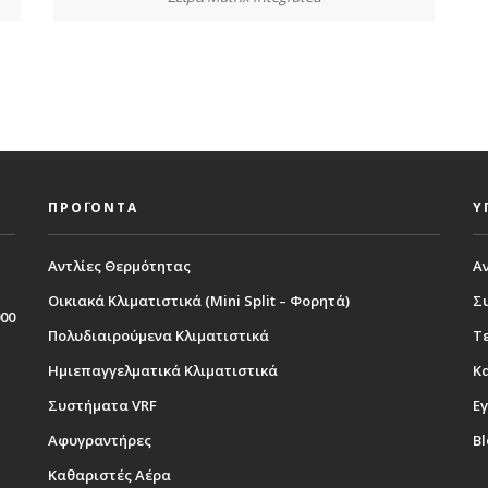
ΠΡΟΪΟΝΤΑ
Υ
Αντλίες Θερμότητας
Α
Οικιακά Κλιματιστικά (Mini Split – Φορητά)
Σ
000
Πολυδιαιρούμενα Κλιματιστικά
Τε
Ημιεπαγγελματικά Κλιματιστικά
Κ
Συστήματα VRF
Εγ
Αφυγραντήρες
B
Καθαριστές Αέρα