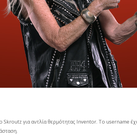
 Skroutz για αντλία θερμότητας Inventor. Το username έχ
άσταση.