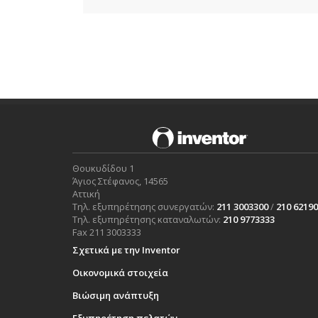
Θουκυδίδου 1
Άγιος Στέφανος, 14565
Αττική
Τηλ. εξυπηρέτησης συνεργατών:
211 3003300
/
210 6219
Τηλ. εξυπηρέτησης καταναλωτών:
210 9773333
Fax 211 3003333
Σχετικά με την Inventor
Οικονομικά στοιχεία
Βιώσιμη ανάπτυξη