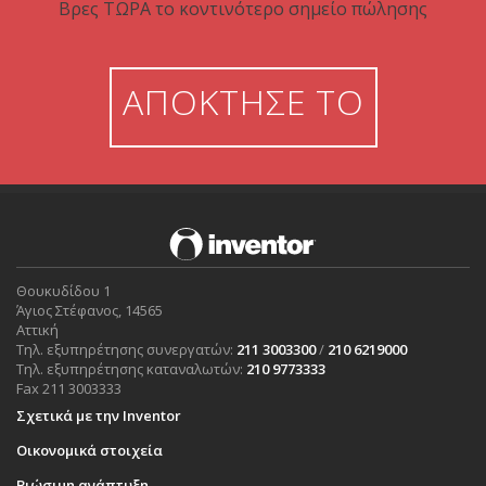
Βρες ΤΩΡΑ το κοντινότερο σημείο πώλησης
ΑΠΟΚΤΗΣΕ ΤΟ
Θουκυδίδου 1
Άγιος Στέφανος, 14565
Αττική
Τηλ. εξυπηρέτησης συνεργατών:
211 3003300
/
210 6219000
Τηλ. εξυπηρέτησης καταναλωτών:
210 9773333
Fax 211 3003333
Σχετικά με την Inventor
Οικονομικά στοιχεία
Βιώσιμη ανάπτυξη