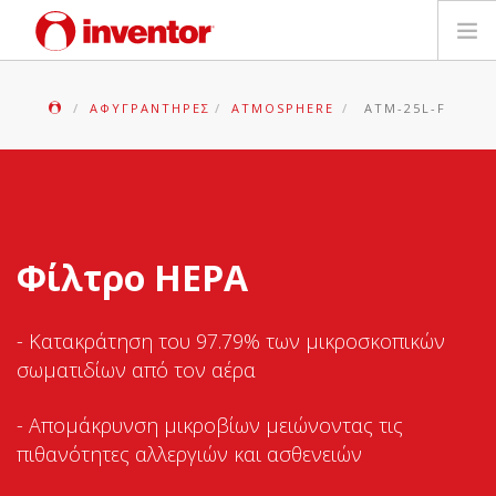
ΠΡΟΪΟΝΤΑ
ΑΦΥΓΡΑΝΤΉΡΕΣ
ATMOSPHERE
ATM-25L-F
ΕΓΓΥΗΣΗ
ΔΗΛΩΣΗ ΒΛΑΒΗΣ
Φίλτρο HEPA
Αρχεία και Υποστήριξη
Blog
- Κατακράτηση του 97.79% των μικροσκοπικών
σωματιδίων από τον αέρα
Δίκτυο Καταστημάτων
- Απομάκρυνση μικροβίων μειώνοντας τις
Επικοινωνία
πιθανότητες αλλεργιών και ασθενειών